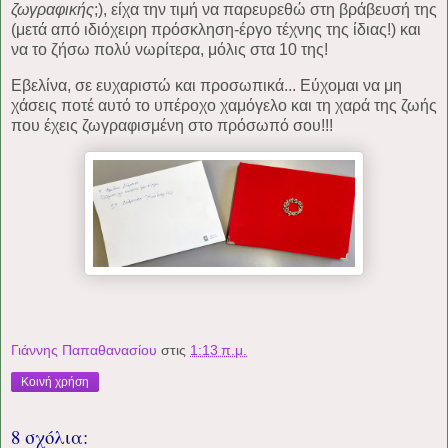
ζωγραφικής
;), είχα την τιμή να παρευρεθώ στη βράβευσή της
(μετά από ιδιόχειρη πρόσκληση-έργο τέχνης της ίδιας!) και
να το ζήσω πολύ νωρίτερα, μόλις στα 10 της!
Εβελίνα, σε ευχαριστώ και προσωπικά... Εύχομαι να μη
χάσεις ποτέ αυτό το υπέροχο χαμόγελο και τη χαρά της ζωής
που έχεις ζωγραφισμένη στο πρόσωπό σου!!!
Γιάννης Παπαθανασίου
στις
1:13 π.μ.
Κοινή χρήση
8 σχόλια: