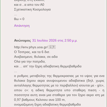
και σ...α απο τον Α0
Σχετικιστικη Κοσμολογια
...
θω = 0
Απάντηση
Ανώνυμος
31 Ιουλίου 2026 στις 2:50 μ.μ.
http://env.phys.uoa.gr/ 🇬🇷
Ο Τσιπρας, και τα 6 δισ.
Ανεβασμενο, θυλακα, σε ειδα
Ολα για την πατριδα,
και ... απ' την ξηρη αδιαβατικη θερμοβαθμιδα
...
ο ρυθμος μεταβολης της θερμοκρασιας με το υψος για ενα
θυλακα ξηρου αερα ανυψουμενου αδιαβατικα (δηλ. χωρις
ανταλλαγης θερμοτητας με το περιβαλλον) ισουται με - g/c∘,
οπου c∘: η ειδικη θερμοτητα υπο σταθερη πιεση - η
ποσοτητα αυτη ειναι μια σταθερα για τον ξηρο αερα ιση με
0,97 βαθμους Κελσιου ανα 100 m,
ονομαζομενη ξηρη αδιαβατικη θερμοβαθμιδα