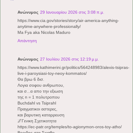
Ανώνυμος
29 Ιανουαρίου 2026 στις 3:08 π.μ.
https://www.cia.gov/stories/story/air-america-anything-
anytime-anywhere-professionally/
Ma Fya aka Nicolas Maduro
Απάντηση
Ανώνυμος
27 Ιουλίου 2026 στις 12:19 μ.μ.
https://www.kathimerini.gr/politics/564248983/alexis-tsipras-
live-i-paroysiasi-toy-neoy-kommatos/
Θα βρω 6 δισ.
Λογια σοφου ανθρωπου,
και σ...α απο την εξιωση
της n = 1 πολυτροπου
Buchdahl vs Tsiprahl
Πραγματικοι αστερες,
και βαρυτικη καταρρευση
🌌Γενικη Σχετικοτητα
https://ec-patr.org/temples/to-agionymon-oros-toy-atho/
Βοριδης στη Σκιαθο,